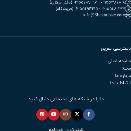
٠٢١٥٥٣٨٤٨١٨ - ٠٢١٥٥٤٨٤٦٦٧ (دفتر مرکزی)
٠٢١٥٥٤٨٠١٣٣ - ٠٢١٥٥٤٩٣٢١٥ (فروشگاه)
info@Shekaribike.com
دسترسی سریع
صفحه اصلی
مجله
درباره ما
ارتباط با ما
ما را در شبکه های اجتماعی دنبال کنید:
اشتراک در خبرنامه :