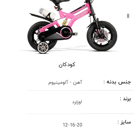
کودکان
جنس بدنه :
آهن - آلومینیوم
برند :
اورلرد
سایز :
12-16-20