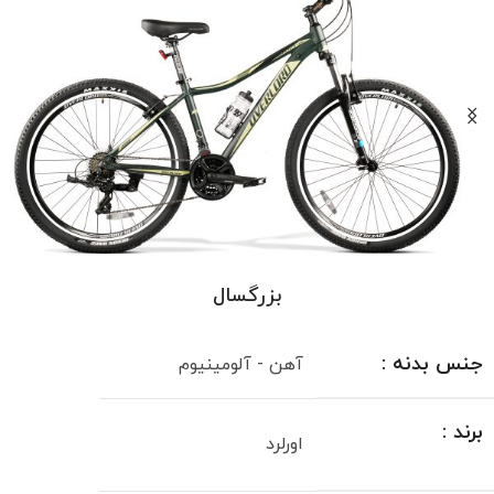
بزرگسال
جنس بدنه :
آهن - آلومینیوم
برند :
اورلرد