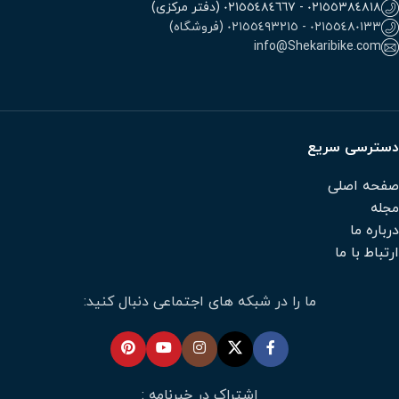
٠٢١٥٥٣٨٤٨١٨ - ٠٢١٥٥٤٨٤٦٦٧ (دفتر مرکزی)
٠٢١٥٥٤٨٠١٣٣ - ٠٢١٥٥٤٩٣٢١٥ (فروشگاه)
info@Shekaribike.com
دسترسی سریع
صفحه اصلی
مجله
درباره ما
ارتباط با ما
ما را در شبکه های اجتماعی دنبال کنید:
اشتراک در خبرنامه :