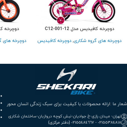
پر بازدید ترین
سایز 26
سایز 24
سایز 20
دوچرخه کافیدیس مدل C12-001-12
دوچرخه کافیدی
سایز 16
دوچرخه های گروه شکاری
,
دوچرخه کافیدیس
دوچرخه های گ
سایز 12
شعار ما :ارائه محصولات با کیفیت برای سبک زندگی انسان محور
تهران- میدان رازی-خ جوادیان-نبش کوچه دروازبان-ساختمان شکاری
٠٢١٥٥٣٨٤٨١٨ - ٠٢١٥٥٤٨٤٦٦٧ (دفتر مرکزی)