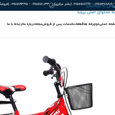
٠٢١٥٥٣٨٤٨١٨ - ٠٢١٥٥٤٨٤٦٦٧ (دفتر مرکزی)
٠٢١٥٥٤٨٠١٣٣ - ٠٢١٥٥٤٩٣٢١٥ (فروشگاه)
پرش به پیمایش
به محتوای اصلی بروید
حه اصلی
دوچرخه ها
قطعات
خدمات پس از فروش
مجله
درباره ما
ارتباط با ما