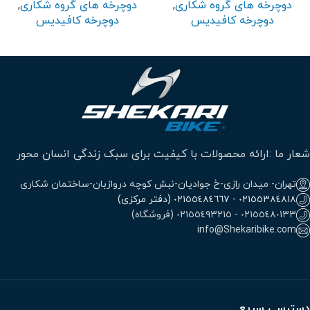
دوچرخه های گروه شکاری
,
دوچرخه های گروه شکاری
,
دوچرخه کافیدیس
دوچرخه کافیدیس
شعار ما :ارائه محصولات با کیفیت برای سبک زندگی انسان محور
تهران- میدان رازی-خ جوادیان-نبش کوچه دروازبان-ساختمان شکاری
٠٢١٥٥٣٨٤٨١٨ - ٠٢١٥٥٤٨٤٦٦٧ (دفتر مرکزی)
٠٢١٥٥٤٨٠١٣٣ - ٠٢١٥٥٤٩٣٢١٥ (فروشگاه)
info@Shekaribike.com
دسترسی سریع