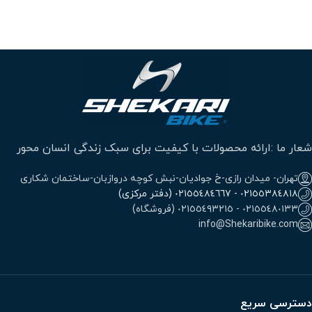
شعار ما :ارائه محصولات با کیفیت برای سبک زندگی انسان محور
تهران- میدان رازی-خ جوادیان-نبش کوچه دروازبان-ساختمان شکاری
٠٢١٥٥٣٨٤٨١٨ - ٠٢١٥٥٤٨٤٦٦٧ (دفتر مرکزی)
٠٢١٥٥٤٨٠١٣٣ - ٠٢١٥٥٤٩٣٢١٥ (فروشگاه)
info@Shekaribike.com
دسترسی سریع