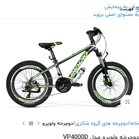
پرش به پیمایش
فهرست
به محتوای اصلی بروید
بزرگنمایی تصویر
خانه
دوچرخه های گروه شکاری
دوچرخه ولوپرو
دوچرخه ولوپرو مدل VP4000D