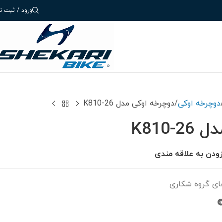
ورود / ثبت نا
دوچرخه اوکی
دوچرخه اوکی مدل K810-26
K810
زودن به علاقه مندی
ای گروه شکاری