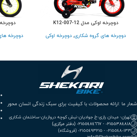
پر بازدید ترین
سایز 26
سایز 24
دوچرخه اوکی مدل K12-007-12
دوچرخه اوکی
سایز 20
دوچرخه های گروه شکاری
,
دوچرخه اوکی
دوچرخه های
سایز 16
سایز 12
شعار ما :ارائه محصولات با کیفیت برای سبک زندگی انسان محور
تهران- میدان رازی-خ جوادیان-نبش کوچه دروازبان-ساختمان شکاری
٠٢١٥٥٣٨٤٨١٨ - ٠٢١٥٥٤٨٤٦٦٧ (دفتر مرکزی)
٠٢١٥٥٤٨٠١٣٣ - ٠٢١٥٥٤٩٣٢١٥ (فروشگاه)