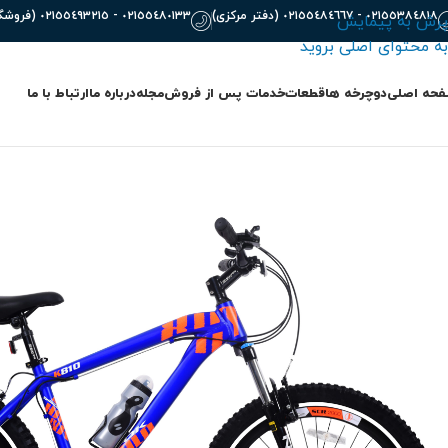
٠٢١٥٥٣٨٤٨١٨ - ٠٢١٥٥٤٨٤٦٦٧ (دفتر مرکزی)
٠٢١٥٥٤٨٠١٣٣ - ٠٢١٥٥٤٩٣٢١٥ (فروشگاه)
پرش به پیمایش
به محتوای اصلی بروید
حه اصلی
دوچرخه ها
قطعات
خدمات پس از فروش
مجله
درباره ما
ارتباط با ما