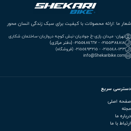
شعار ما :ارائه محصولات با کیفیت برای سبک زندگی انسان محور
تهران- میدان رازی-خ جوادیان-نبش کوچه دروازبان-ساختمان شکاری
٠٢١٥٥٣٨٤٨١٨ - ٠٢١٥٥٤٨٤٦٦٧ (دفتر مرکزی)
٠٢١٥٥٤٨٠١٣٣ - ٠٢١٥٥٤٩٣٢١٥ (فروشگاه)
info@Shekaribike.com
دسترسی سریع
صفحه اصلی
مجله
درباره ما
ارتباط با ما