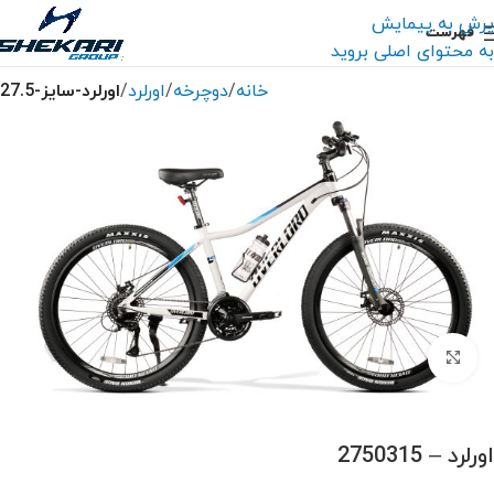
پرش به پیمایش
فهرست
به محتوای اصلی بروید
خانه
دوچرخه
اورلرد
اورلرد-سایز-27.5
بزرگنمایی تصویر
اورلرد – 2750315