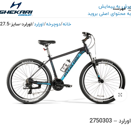
پرش به پیمایش
فهرست
به محتوای اصلی بروید
خانه
دوچرخه
اورلرد
اورلرد-سایز-27.5
بزرگنمایی تصویر
اورلرد – 2750303