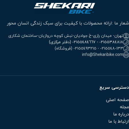
شعار ما :ارائه محصولات با کیفیت برای سبک زندگی انسان محور
تهران- میدان رازی-خ جوادیان-نبش کوچه دروازبان-ساختمان شکاری
٠٢١٥٥٣٨٤٨١٨ - ٠٢١٥٥٤٨٤٦٦٧ (دفتر مرکزی)
٠٢١٥٥٤٨٠١٣٣ - ٠٢١٥٥٤٩٣٢١٥ (فروشگاه)
info@Shekaribike.com
دسترسی سریع
صفحه اصلی
مجله
درباره ما
ارتباط با ما