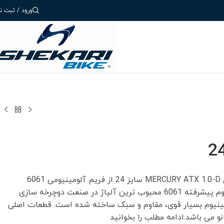
ورود / ثبت نا
دوچرخه کوهستان Overlord مدل MERCURY ATX 1.0-D سایز 24 از فریم آلومینیومی 6061
ساخته شده است. آلیاژ آلومینیوم پیشرفته 6061 محبوب ترین آلیاژ در صنعت دوچرخه سازی
ینیوم بسیار قوی، مقاوم و سبک ساخته شده است. قطعات اصلی
و می باشد.ادامه مطلب را بخوانید