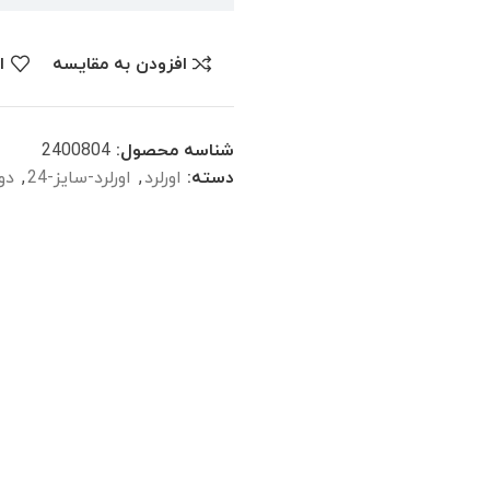
افزودن به مقایسه
ا
شناسه محصول:
2400804
دسته:
اورلرد
,
اورلرد-سایز-24
,
دو