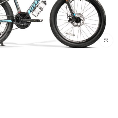
بزرگنمایی تصویر
درباره برند اورلرد (OVERLORD)
سایز 29
سایز 27.5