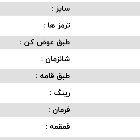
سایز :
ترمز ها :
طبق عوض کن :
شانزمان :
طبق قامه :
رینگ :
فرمان :
قمقمه :