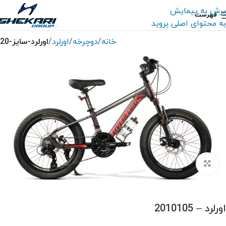
پرش به پیمایش
فهرست
به محتوای اصلی بروید
خانه
دوچرخه
اورلرد
اورلرد-سایز-20
بزرگنمایی تصویر
اورلرد – 2010105