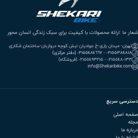
شعار ما :ارائه محصولات با کیفیت برای سبک زندگی انسان محور
تهران- میدان رازی-خ جوادیان-نبش کوچه دروازبان-ساختمان شکاری
٠٢١٥٥٣٨٤٨١٨ - ٠٢١٥٥٤٨٤٦٦٧ (دفتر مرکزی)
٠٢١٥٥٤٨٠١٣٣ - ٠٢١٥٥٤٩٣٢١٥ (فروشگاه)
info@Shekaribike.com
دسترسی سریع
صفحه اصلی
مجله
درباره ما
ارتباط با ما