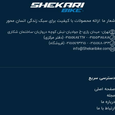
شعار ما :ارائه محصولات با کیفیت برای سبک زندگی انسان محور
تهران- میدان رازی-خ جوادیان-نبش کوچه دروازبان-ساختمان شکاری
٠٢١٥٥٣٨٤٨١٨ - ٠٢١٥٥٤٨٤٦٦٧ (دفتر مرکزی)
٠٢١٥٥٤٨٠١٣٣ - ٠٢١٥٥٤٩٣٢١٥ (فروشگاه)
info@Shekaribike.com
دسترسی سریع
صفحه اصلی
مجله
درباره ما
ارتباط با ما