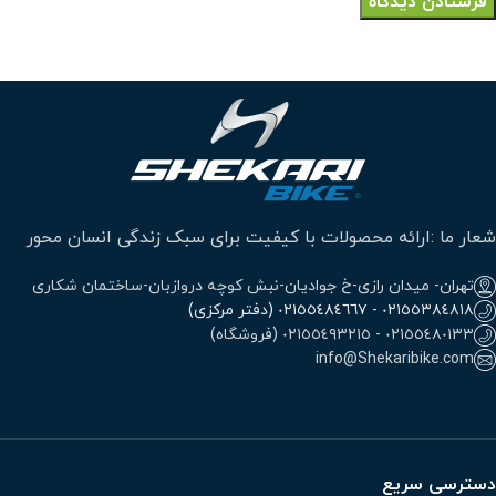
شعار ما :ارائه محصولات با کیفیت برای سبک زندگی انسان محور
تهران- میدان رازی-خ جوادیان-نبش کوچه دروازبان-ساختمان شکاری
٠٢١٥٥٣٨٤٨١٨ - ٠٢١٥٥٤٨٤٦٦٧ (دفتر مرکزی)
٠٢١٥٥٤٨٠١٣٣ - ٠٢١٥٥٤٩٣٢١٥ (فروشگاه)
info@Shekaribike.com
دسترسی سریع