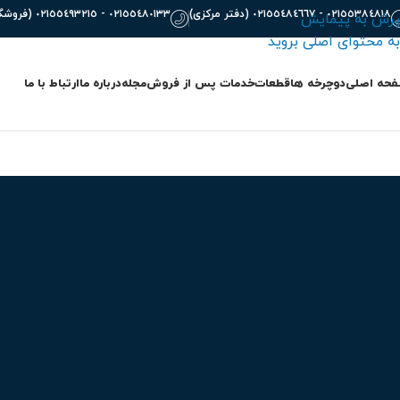
٠٢١٥٥٣٨٤٨١٨ - ٠٢١٥٥٤٨٤٦٦٧ (دفتر مرکزی)
٠٢١٥٥٤٨٠١٣٣ - ٠٢١٥٥٤٩٣٢١٥ (فروشگاه)
پرش به پیمایش
به محتوای اصلی بروید
حه اصلی
دوچرخه ها
قطعات
خدمات پس از فروش
مجله
درباره ما
ارتباط با ما