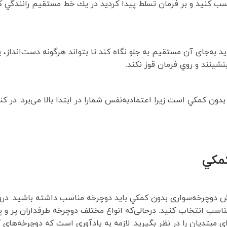
سب كنيد و بر فرمان تسلط پيدا كرديد در يك خط مستقيم رانندگي 
د به‌جای آن مستقیم به جلو نگاه کند تا بتواند هرگونه دست‌انداز، 
نشینند و روي فرمان قوز نكند.
ن كمكي است زيرا اعتمادبه‌نفس شمارا در ابتدا بالا می‌برد. در کن
كمكي
 دوچرخه‌سواری بدون كمكي بايد دوچرخه مناسب داشته باشيد. دروا
ناسب انتخاب كنيد. درحالی‌که انواع مختلف دوچرخه طرفداران پر و پ
رای مبتدیان را در نظر بگيريد. لازمه به یادآوری است که دوچرخه‌های 