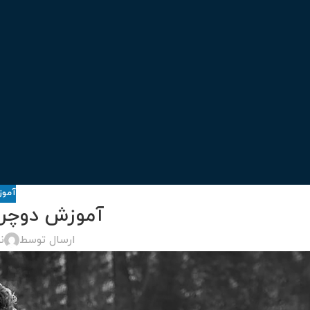
آموز
آموزش دوچرخ
ارسال توسط
ن
درباره برند اورلرد (OVERLORD)
سایز 29
سایز 27.5