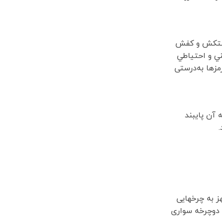
 دستكش و كفش
ني و احتياطي
مزها به‌درستی
 آن پایبند
ز به چرخهایی
ع دوچرخه سواری