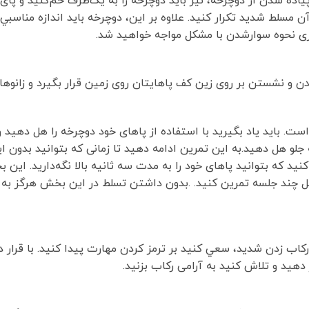
یاده شدن از دوچرخه، نيز باید دوچرخه را به یک‌طرف خم‌کنید و پای 
 این کار را 10 بار یا تا زمانی که بر آن مسلط شديد تكرار كنيد. علاوه بر اين، دوچرخه بايد اندازه
گیری نحوه سوارشدن با مشکل مواجه خواهيد شد.
ن و نشستن بر روی زین کف پاهایتان روی زمین قرار بگیرد و زانوهای
. بايد ياد بگيريد با استفاده از پاهای خود دوچرخه را هل دهيد و
جلو هل دهید.به اين تمرين ادامه دهيد تا زمانی که بتوانید بدون ا
 کنید که بتوانید پاهای خود را به مدت سه ثانیه بالا نگه‌دارید. این
 چند جلسه تمرین کنید. .بدون داشتن تسلط در این بخش هرگز به م
 ساعت 2 قرار دهید. وقتی آماده رکاب زدن شديد، سعي كنيد بر ترمز كردن مهارت پيدا كنيد. با ق