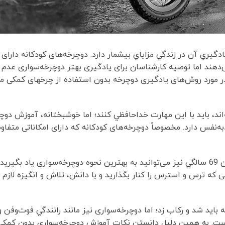
ري آن در زندگي مزاياي بيشمار دارد. دوچرخه‌های کودکانه دارای 
هند اما توصیه کارشناسان برای یادگیری بهتر دوچرخه‌سواری عدم ا
 مورد روش‌های یادگیری دوچرخه بدون استفاده از چرخهای کمکی مطا
‌اند، بايد با اين مهارت خداحافظي كنند؛ اما خوشبختانه، آموزش دوچ
به‌نفس دارد. مخصوصاً دوچرخه‌های کودکانه که دارای امکاناتی متفاو
بهتر است دوچرخه‌سواری را از سنین کودکی یاد بگیریم اگرچه در سن 69 سالگي نيز می‌توانید به بهترين نحوه دوچرخه‌سواری 
که ترس و استرس را كنار بگذاريد و با دانش، تلاش و انگيزه لازم ی
بايد شد و ركاب زد؛ اما دوچرخه‌سواری نيز مانند رانندگي فوت‌وفن 
یر نيست. به همين دليل دانستن نكات آموزش دوچرخه‌سواری بدون كم