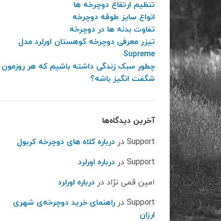
تنظیم ارتفاع دوچرخه ها
انواع سایز طوقه دوچرخه
تفاوت بدنه ها در دوچرخه
تیزر معرفی دوچرخه کوهستان اورلرد مدل
Supreme
چطور سبک زندگی داشته باشیم که هر روزمون
شگفت انگیز باشه؟
آخرین دیدگاه‌ها
Support
در
درباره کلاه های دوچرخه کربول
Support
در
درباره اورلرد
امین قمی نژاد
در
درباره اورلرد
Support
در
راهنمای خرید دوچرخه‌ی شهری
ارزان