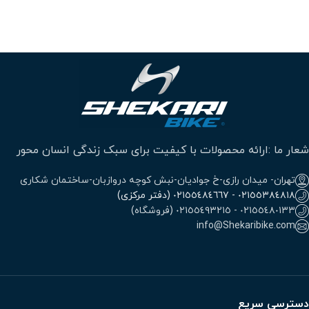
شعار ما :ارائه محصولات با کیفیت برای سبک زندگی انسان محور
تهران- میدان رازی-خ جوادیان-نبش کوچه دروازبان-ساختمان شکاری
٠٢١٥٥٣٨٤٨١٨ - ٠٢١٥٥٤٨٤٦٦٧ (دفتر مرکزی)
٠٢١٥٥٤٨٠١٣٣ - ٠٢١٥٥٤٩٣٢١٥ (فروشگاه)
info@Shekaribike.com
دسترسی سریع