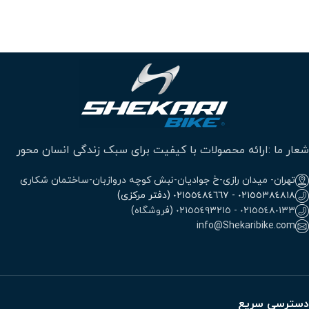
شعار ما :ارائه محصولات با کیفیت برای سبک زندگی انسان محور
تهران- میدان رازی-خ جوادیان-نبش کوچه دروازبان-ساختمان شکاری
٠٢١٥٥٣٨٤٨١٨ - ٠٢١٥٥٤٨٤٦٦٧ (دفتر مرکزی)
٠٢١٥٥٤٨٠١٣٣ - ٠٢١٥٥٤٩٣٢١٥ (فروشگاه)
info@Shekaribike.com
دسترسی سریع