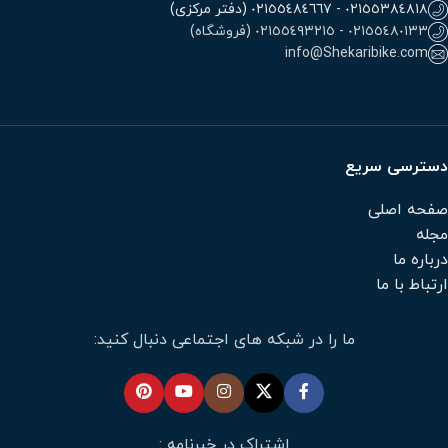
٠٢١٥٥٣٨٤٨١٨ - ٠٢١٥٥٤٨٤٦٦٧ (دفتر مرکزی)
٠٢١٥٥٤٨٠١٣٣ - ٠٢١٥٥٤٩٣٢١٥ (فروشگاه)
info@Shekaribike.com
دسترسی سریع
صفحه اصلی
مجله
درباره ما
ارتباط با ما
ما را در شبکه های اجتماعی دنبال کنید:
اشتراک در خبرنامه :