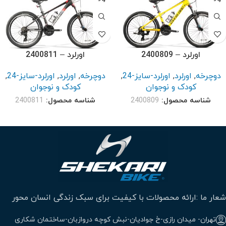
اورلرد – 2400809
اورلرد – 2400811
دوچرخه
,
اورلرد
,
اورلرد-سایز-24
,
دوچرخه
,
اورلرد
,
اورلرد-سایز-24
,
کودک و نوجوان
کودک و نوجوان
شناسه محصول:
2400809
شناسه محصول:
2400811
شعار ما :ارائه محصولات با کیفیت برای سبک زندگی انسان محور
تهران- میدان رازی-خ جوادیان-نبش کوچه دروازبان-ساختمان شکاری