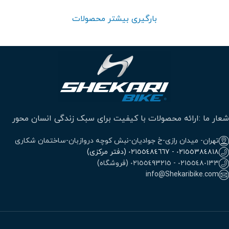
بارگیری بیشتر محصولات
شعار ما :ارائه محصولات با کیفیت برای سبک زندگی انسان محور
تهران- میدان رازی-خ جوادیان-نبش کوچه دروازبان-ساختمان شکاری
٠٢١٥٥٣٨٤٨١٨ - ٠٢١٥٥٤٨٤٦٦٧ (دفتر مرکزی)
٠٢١٥٥٤٨٠١٣٣ - ٠٢١٥٥٤٩٣٢١٥ (فروشگاه)
info@Shekaribike.com