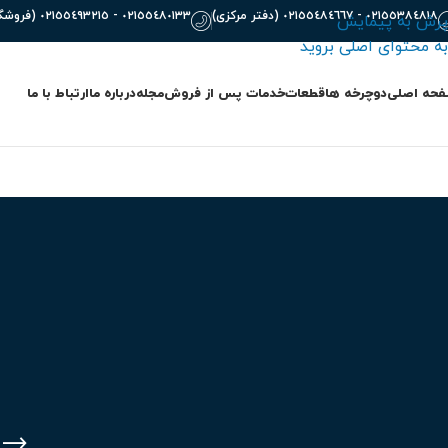
٠٢١٥٥٣٨٤٨١٨ - ٠٢١٥٥٤٨٤٦٦٧ (دفتر مرکزی)
٠٢١٥٥٤٨٠١٣٣ - ٠٢١٥٥٤٩٣٢١٥ (فروشگاه)
پرش به پیمایش
به محتوای اصلی بروید
حه اصلی
دوچرخه ها
قطعات
خدمات پس از فروش
مجله
درباره ما
ارتباط با ما