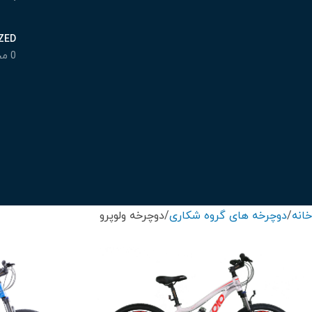
ZED
0 محصول
خانه
دوچرخه های گروه شکاری
دوچرخه ولوپرو
درباره برند اورلرد (OVERLORD)
سایز 29
سایز 27.5