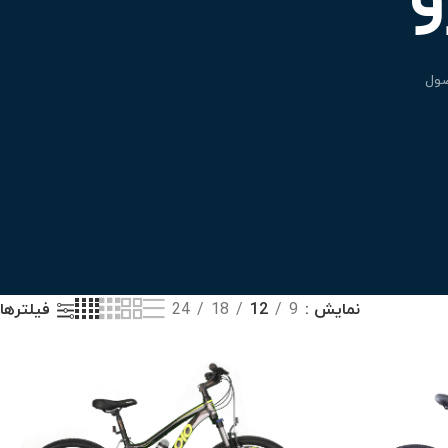
نمایش
9
12
18
24
فیلترها