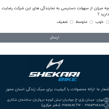
چه میزان از سهولت دسترسی به نمایندگی های این شرکت رضایت
دارید ؟
خوب
متوسط
ضعیف
ارسال
شعار ما :ارائه محصولات با کیفیت برای سبک زندگی انسان محور
تهران- میدان رازی-خ جوادیان-نبش کوچه دروازبان-ساختمان شکاری
٠٢١٥٥٣٨٤٨١٨ - ٠٢١٥٥٤٨٤٦٦٧ (دفتر مرکزی)