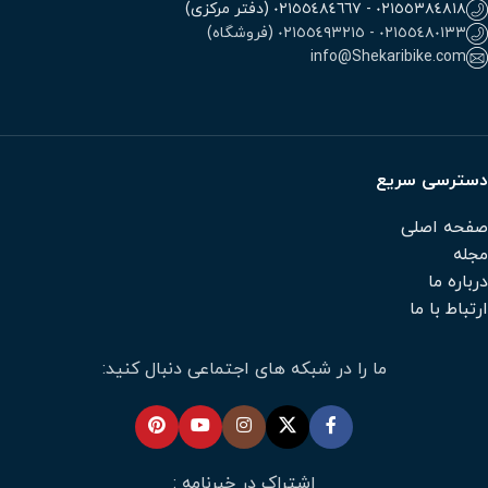
٠٢١٥٥٣٨٤٨١٨ - ٠٢١٥٥٤٨٤٦٦٧ (دفتر مرکزی)
٠٢١٥٥٤٨٠١٣٣ - ٠٢١٥٥٤٩٣٢١٥ (فروشگاه)
info@Shekaribike.com
دسترسی سریع
صفحه اصلی
مجله
درباره ما
ارتباط با ما
ما را در شبکه های اجتماعی دنبال کنید:
اشتراک در خبرنامه :