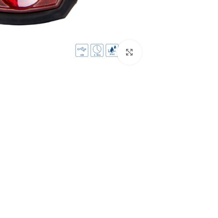
بزرگنمایی تصویر
درباره برند اورلرد (OVERLORD)
سایز 29
سایز 27.5