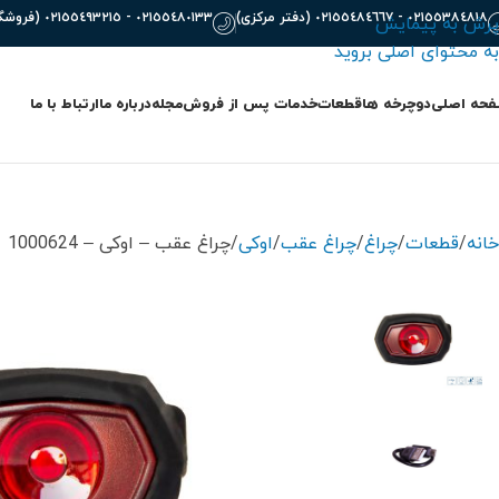
٠٢١٥٥٣٨٤٨١٨ - ٠٢١٥٥٤٨٤٦٦٧ (دفتر مرکزی)
٠٢١٥٥٤٨٠١٣٣ - ٠٢١٥٥٤٩٣٢١٥ (فروشگاه)
پرش به پیمایش
به محتوای اصلی بروید
حه اصلی
دوچرخه ها
قطعات
خدمات پس از فروش
مجله
درباره ما
ارتباط با ما
خانه
قطعات
چراغ
چراغ عقب
اوکی
چراغ عقب – اوکی – 1000624