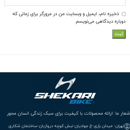
ذخیره نام، ایمیل و وبسایت من در مرورگر برای زمانی که
دوباره دیدگاهی می‌نویسم.
شعار ما :ارائه محصولات با کیفیت برای سبک زندگی انسان محور
تهران- میدان رازی-خ جوادیان-نبش کوچه دروازبان-ساختمان شکاری