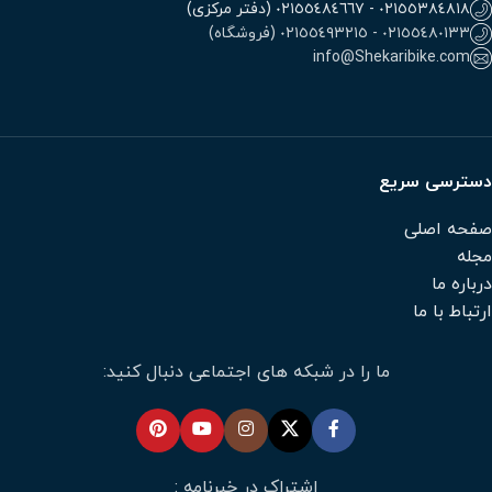
٠٢١٥٥٣٨٤٨١٨ - ٠٢١٥٥٤٨٤٦٦٧ (دفتر مرکزی)
٠٢١٥٥٤٨٠١٣٣ - ٠٢١٥٥٤٩٣٢١٥ (فروشگاه)
info@Shekaribike.com
دسترسی سریع
صفحه اصلی
مجله
درباره ما
ارتباط با ما
ما را در شبکه های اجتماعی دنبال کنید:
اشتراک در خبرنامه :