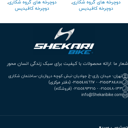
دوچرخه های گروه شکاری
,
دوچرخه های گروه شکاری
,
دوچرخه کافیدیس
دوچرخه کافیدیس
شعار ما :ارائه محصولات با کیفیت برای سبک زندگی انسان محور
تهران- میدان رازی-خ جوادیان-نبش کوچه دروازبان-ساختمان شکاری
٠٢١٥٥٣٨٤٨١٨ - ٠٢١٥٥٤٨٤٦٦٧ (دفتر مرکزی)
٠٢١٥٥٤٨٠١٣٣ - ٠٢١٥٥٤٩٣٢١٥ (فروشگاه)
info@Shekaribike.com
دسترسی سریع