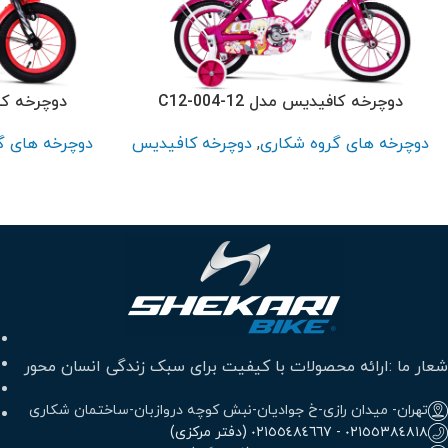
پر بازدید ترین
سایز 26
سایز 24
سایز 20
دوچرخه کافیدیس مدل C12-004-12
دوچرخه کافیدی
سایز 16
دوچرخه های گروه شکاری
,
دوچرخه کافیدیس
دوچرخه های گ
سایز 12
شعار ما :ارائه محصولات با کیفیت برای سبک زندگی انسان محور
تهران- میدان رازی-خ جوادیان-نبش کوچه دروازبان-ساختمان شکاری
٠٢١٥٥٣٨٤٨١٨ - ٠٢١٥٥٤٨٤٦٦٧ (دفتر مرکزی)