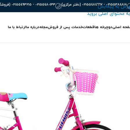
٠٢١٥٥٣٨٤٨١٨ - ٠٢١٥٥٤٨٤٦٦٧ (دفتر مرکزی)
٠٢١٥٥٤٨٠١٣٣ - ٠٢١٥٥٤٩٣٢١٥ (فروشگاه)
پرش به پیمایش
به محتوای اصلی بروید
حه اصلی
دوچرخه ها
قطعات
خدمات پس از فروش
مجله
درباره ما
ارتباط با ما