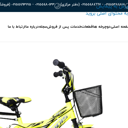
٠٢١٥٥٣٨٤٨١٨ - ٠٢١٥٥٤٨٤٦٦٧ (دفتر مرکزی)
٠٢١٥٥٤٨٠١٣٣ - ٠٢١٥٥٤٩٣٢١٥ (فروشگاه)
پرش به پیمایش
به محتوای اصلی بروید
حه اصلی
دوچرخه ها
قطعات
خدمات پس از فروش
مجله
درباره ما
ارتباط با ما