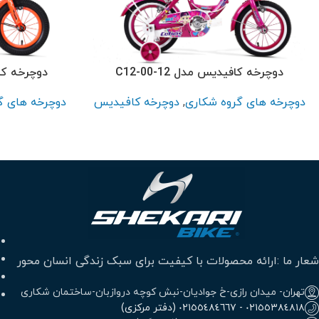
پر بازدید ترین
سایز 26
سایز 24
سایز 20
دوچرخه کافیدیس مدل C12-00-12
دوچرخه کافیدی
سایز 16
دوچرخه های گروه شکاری
,
دوچرخه کافیدیس
دوچرخه های گ
سایز 12
شعار ما :ارائه محصولات با کیفیت برای سبک زندگی انسان محور
تهران- میدان رازی-خ جوادیان-نبش کوچه دروازبان-ساختمان شکاری
٠٢١٥٥٣٨٤٨١٨ - ٠٢١٥٥٤٨٤٦٦٧ (دفتر مرکزی)