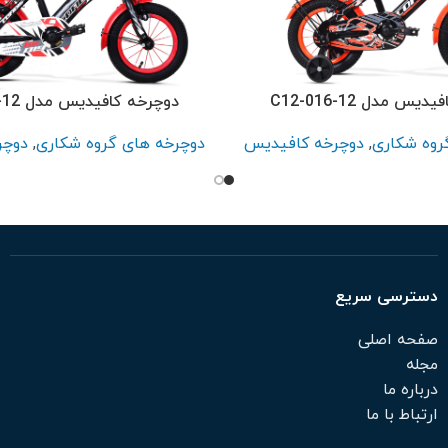
س مدل C12-016-12
دوچرخه کافیدیس مدل C12-019-12
روه شکاری
,
دوچرخه کافیدیس
دوچرخه های گروه شکاری
,
دوچر
دسترسی سریع
صفحه اصلی
مجله
درباره ما
ارتباط با ما