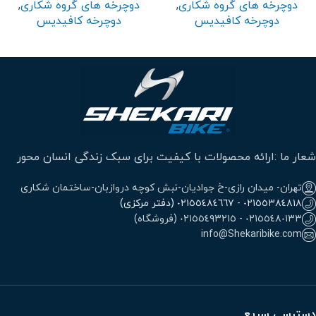
دوچرخه های گروه شکاری
,
دوچرخه های گروه شکاری
,
دوچرخه کافیدیس
دوچرخه کافیدیس
شعار ما :ارائه محصولات با کیفیت برای سبک زندگی انسان محور
تهران- میدان رازی-خ جوادیان-نبش کوچه دروازبان-ساختمان شکاری
٠٢١٥٥٣٨٤٨١٨ - ٠٢١٥٥٤٨٤٦٦٧ (دفتر مرکزی)
٠٢١٥٥٤٨٠١٣٣ - ٠٢١٥٥٤٩٣٢١٥ (فروشگاه)
info@Shekaribike.com
دسترسی سریع