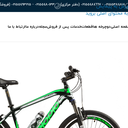
٠٢١٥٥٣٨٤٨١٨ - ٠٢١٥٥٤٨٤٦٦٧ (دفتر مرکزی)
٠٢١٥٥٤٨٠١٣٣ - ٠٢١٥٥٤٩٣٢١٥ (فروشگاه)
پرش به پیمایش
به محتوای اصلی بروید
حه اصلی
دوچرخه ها
قطعات
خدمات پس از فروش
مجله
درباره ما
ارتباط با ما