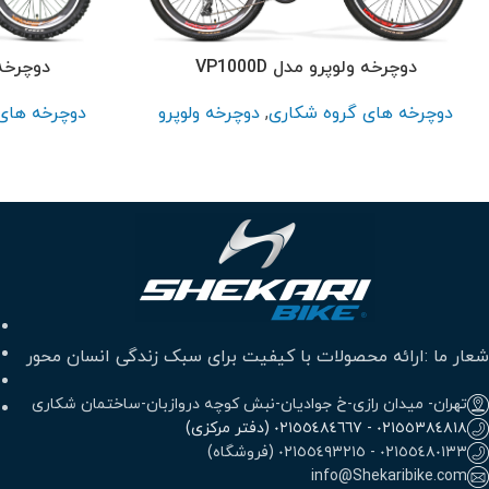
پر بازدید ترین
سایز 26
سایز 24
دوچرخه ولوپرو مدل VP1000D
دوچرخه ول
سایز 20
دوچرخه های گروه شکاری
,
دوچرخه ولوپرو
دوچرخه های
سایز 16
سایز 12
شعار ما :ارائه محصولات با کیفیت برای سبک زندگی انسان محور
تهران- میدان رازی-خ جوادیان-نبش کوچه دروازبان-ساختمان شکاری
٠٢١٥٥٣٨٤٨١٨ - ٠٢١٥٥٤٨٤٦٦٧ (دفتر مرکزی)
٠٢١٥٥٤٨٠١٣٣ - ٠٢١٥٥٤٩٣٢١٥ (فروشگاه)
info@Shekaribike.com