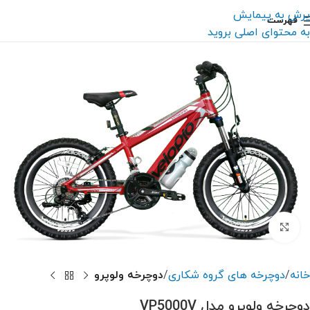
پرش به پیمایش
فهرست
به محتوای اصلی بروید
بزرگنمایی تصویر
خانه
دوچرخه های گروه شکاری
دوچرخه ولوپرو
دوچرخه ولوپرو مدل VP5000V