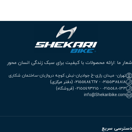
شعار ما :ارائه محصولات با کیفیت برای سبک زندگی انسان محور
تهران- میدان رازی-خ جوادیان-نبش کوچه دروازبان-ساختمان شکاری
٠٢١٥٥٣٨٤٨١٨ - ٠٢١٥٥٤٨٤٦٦٧ (دفتر مرکزی)
٠٢١٥٥٤٨٠١٣٣ - ٠٢١٥٥٤٩٣٢١٥ (فروشگاه)
info@Shekaribike.com
دسترسی سریع