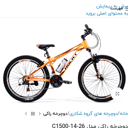
پرش به پیمایش
فهرست
به محتوای اصلی بروید
بزرگنمایی تصویر
خانه
دوچرخه های گروه شکاری
دوچرخه راکی
دوچرخه راکی مدل C1500-14-26