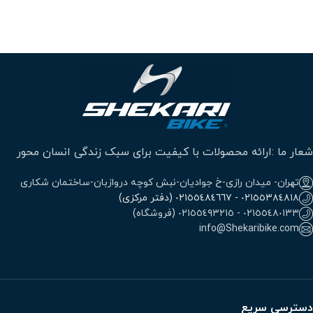
شعار ما :ارائه محصولات با کیفیت برای سبک زندگی انسان محور
تهران- میدان رازی-خ جوادیان-نبش کوچه دروازبان-ساختمان شکاری
٠٢١٥٥٣٨٤٨١٨ - ٠٢١٥٥٤٨٤٦٦٧ (دفتر مرکزی)
٠٢١٥٥٤٨٠١٣٣ - ٠٢١٥٥٤٩٣٢١٥ (فروشگاه)
info@Shekaribike.com
دسترسی سریع