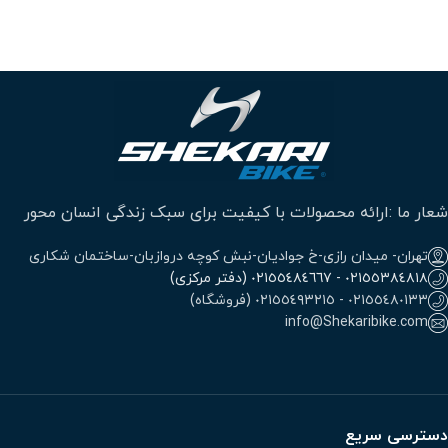
شعار ما :ارائه محصولات با کیفیت برای سبک زندگی انسان محور
تهران- میدان رازی-خ جوادیان-نبش کوچه دروازبان-ساختمان شکاری
٠٢١٥٥٣٨٤٨١٨ - ٠٢١٥٥٤٨٤٦٦٧ (دفتر مرکزی)
٠٢١٥٥٤٨٠١٣٣ - ٠٢١٥٥٤٩٣٢١٥ (فروشگاه)
info@Shekaribike.com
دسترسی سریع