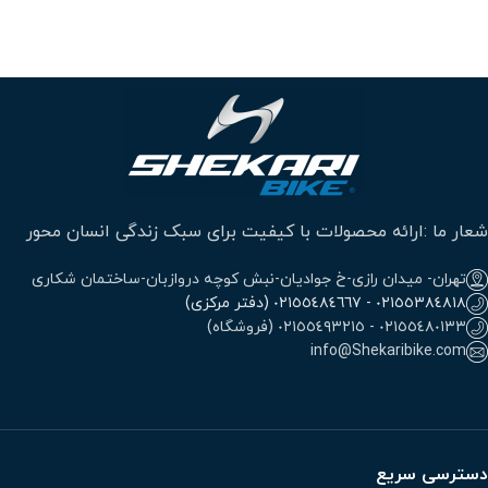
شعار ما :ارائه محصولات با کیفیت برای سبک زندگی انسان محور
تهران- میدان رازی-خ جوادیان-نبش کوچه دروازبان-ساختمان شکاری
٠٢١٥٥٣٨٤٨١٨ - ٠٢١٥٥٤٨٤٦٦٧ (دفتر مرکزی)
٠٢١٥٥٤٨٠١٣٣ - ٠٢١٥٥٤٩٣٢١٥ (فروشگاه)
info@Shekaribike.com
دسترسی سریع