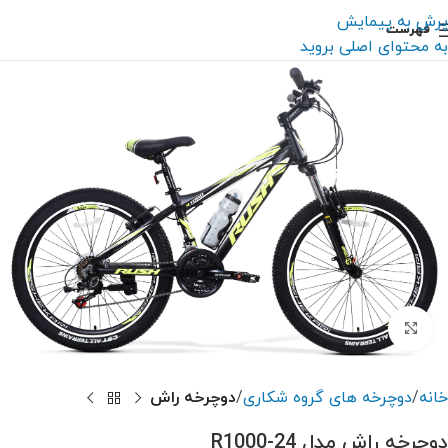
پرش به پیمایش
فهرست
به محتوای اصلی بروید
بزرگنمایی تصویر
خانه
دوچرخه های گروه شکاری
دوچرخه راش
دوچرخه راش مدل R1000-24