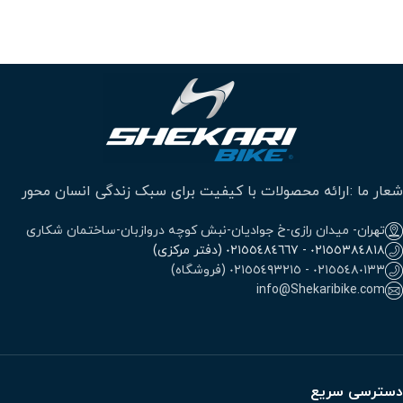
شعار ما :ارائه محصولات با کیفیت برای سبک زندگی انسان محور
تهران- میدان رازی-خ جوادیان-نبش کوچه دروازبان-ساختمان شکاری
٠٢١٥٥٣٨٤٨١٨ - ٠٢١٥٥٤٨٤٦٦٧ (دفتر مرکزی)
٠٢١٥٥٤٨٠١٣٣ - ٠٢١٥٥٤٩٣٢١٥ (فروشگاه)
info@Shekaribike.com
دسترسی سریع