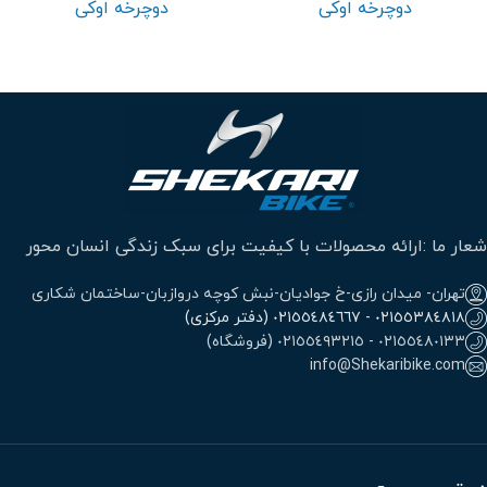
دوچرخه اوکی
دوچرخه اوکی
شعار ما :ارائه محصولات با کیفیت برای سبک زندگی انسان محور
تهران- میدان رازی-خ جوادیان-نبش کوچه دروازبان-ساختمان شکاری
٠٢١٥٥٣٨٤٨١٨ - ٠٢١٥٥٤٨٤٦٦٧ (دفتر مرکزی)
٠٢١٥٥٤٨٠١٣٣ - ٠٢١٥٥٤٩٣٢١٥ (فروشگاه)
info@Shekaribike.com