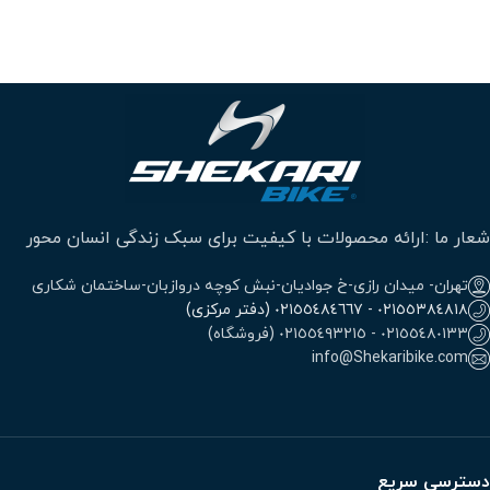
شعار ما :ارائه محصولات با کیفیت برای سبک زندگی انسان محور
تهران- میدان رازی-خ جوادیان-نبش کوچه دروازبان-ساختمان شکاری
٠٢١٥٥٣٨٤٨١٨ - ٠٢١٥٥٤٨٤٦٦٧ (دفتر مرکزی)
٠٢١٥٥٤٨٠١٣٣ - ٠٢١٥٥٤٩٣٢١٥ (فروشگاه)
info@Shekaribike.com
دسترسی سریع