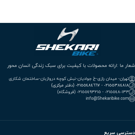
شعار ما :ارائه محصولات با کیفیت برای سبک زندگی انسان محور
تهران- میدان رازی-خ جوادیان-نبش کوچه دروازبان-ساختمان شکاری
٠٢١٥٥٣٨٤٨١٨ - ٠٢١٥٥٤٨٤٦٦٧ (دفتر مرکزی)
٠٢١٥٥٤٨٠١٣٣ - ٠٢١٥٥٤٩٣٢١٥ (فروشگاه)
info@Shekaribike.com
دسترسی سریع