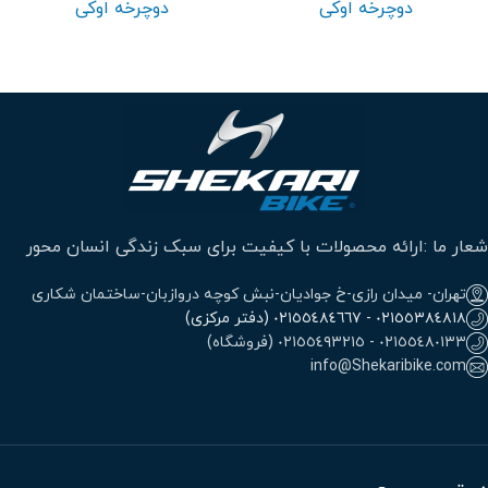
دوچرخه اوکی
دوچرخه اوکی
شعار ما :ارائه محصولات با کیفیت برای سبک زندگی انسان محور
تهران- میدان رازی-خ جوادیان-نبش کوچه دروازبان-ساختمان شکاری
٠٢١٥٥٣٨٤٨١٨ - ٠٢١٥٥٤٨٤٦٦٧ (دفتر مرکزی)
٠٢١٥٥٤٨٠١٣٣ - ٠٢١٥٥٤٩٣٢١٥ (فروشگاه)
info@Shekaribike.com