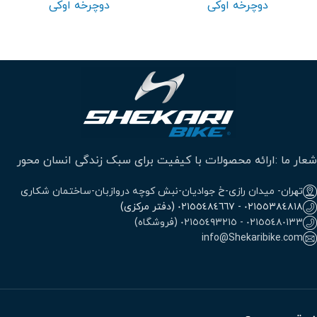
دوچرخه اوکی
دوچرخه اوکی
شعار ما :ارائه محصولات با کیفیت برای سبک زندگی انسان محور
تهران- میدان رازی-خ جوادیان-نبش کوچه دروازبان-ساختمان شکاری
٠٢١٥٥٣٨٤٨١٨ - ٠٢١٥٥٤٨٤٦٦٧ (دفتر مرکزی)
٠٢١٥٥٤٨٠١٣٣ - ٠٢١٥٥٤٩٣٢١٥ (فروشگاه)
info@Shekaribike.com