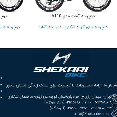
پر بازدید ترین
سایز 26
سایز 24
دوچرخه آمانو مدل A110
دوچرخ
سایز 20
دوچرخه های گروه شکاری
,
دوچرخه آمانو
دوچرخه های
سایز 16
سایز 12
شعار ما :ارائه محصولات با کیفیت برای سبک زندگی انسان محور
تهران- میدان رازی-خ جوادیان-نبش کوچه دروازبان-ساختمان شکاری
٠٢١٥٥٣٨٤٨١٨ - ٠٢١٥٥٤٨٤٦٦٧ (دفتر مرکزی)
٠٢١٥٥٤٨٠١٣٣ - ٠٢١٥٥٤٩٣٢١٥ (فروشگاه)
info@Shekaribike.com