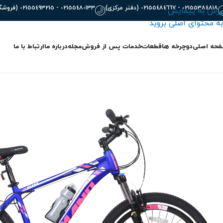
٠٢١٥٥٣٨٤٨١٨ - ٠٢١٥٥٤٨٤٦٦٧ (دفتر مرکزی)
٠٢١٥٥٤٨٠١٣٣ - ٠٢١٥٥٤٩٣٢١٥ (فروشگاه)
پرش به پیمایش
به محتوای اصلی بروید
حه اصلی
دوچرخه ها
قطعات
خدمات پس از فروش
مجله
درباره ما
ارتباط با ما