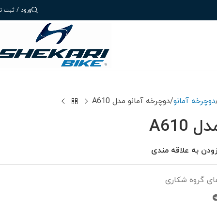
ورود / ثبت نا
دوچرخه آمانو
دوچرخه آمانو مدل A610
A610
زودن به علاقه مندی
ای گروه شکاری