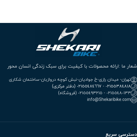
شعار ما :ارائه محصولات با کیفیت برای سبک زندگی انسان محور
تهران- میدان رازی-خ جوادیان-نبش کوچه دروازبان-ساختمان شکاری
٠٢١٥٥٣٨٤٨١٨ - ٠٢١٥٥٤٨٤٦٦٧ (دفتر مرکزی)
٠٢١٥٥٤٨٠١٣٣ - ٠٢١٥٥٤٩٣٢١٥ (فروشگاه)
info@Shekaribike.com
دسترسی سریع