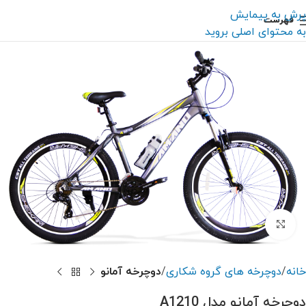
پرش به پیمایش
فهرست
به محتوای اصلی بروید
بزرگنمایی تصویر
خانه
دوچرخه های گروه شکاری
دوچرخه آمانو
دوچرخه آمانو مدل A1210