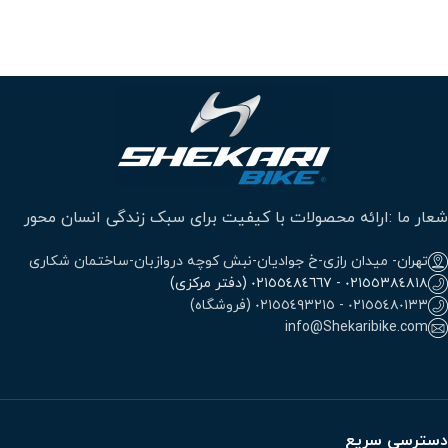
شعار ما :ارائه محصولات با کیفیت برای سبک زندگی انسان محور
تهران- میدان رازی-خ جوادیان-نبش کوچه دروازبان-ساختمان شکاری
٠٢١٥٥٣٨٤٨١٨ - ٠٢١٥٥٤٨٤٦٦٧ (دفتر مرکزی)
٠٢١٥٥٤٨٠١٣٣ - ٠٢١٥٥٤٩٣٢١٥ (فروشگاه)
info@Shekaribike.com
دسترسی سریع