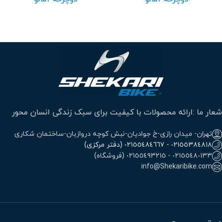
شعار ما :ارائه محصولات با کیفیت برای سبک زندگی انسان محور
تهران- میدان رازی-خ جوادیان-نبش کوچه دروازبان-ساختمان شکاری
٠٢١٥٥٣٨٤٨١٨ - ٠٢١٥٥٤٨٤٦٦٧ (دفتر مرکزی)
٠٢١٥٥٤٨٠١٣٣ - ٠٢١٥٥٤٩٣٢١٥ (فروشگاه)
info@Shekaribike.com