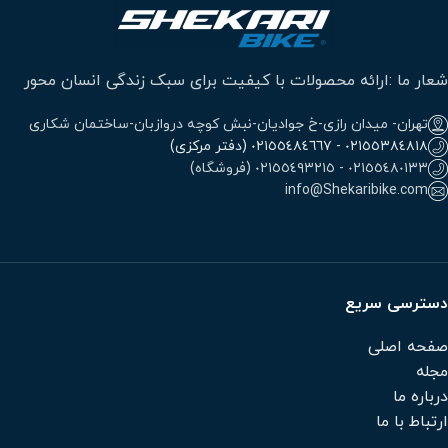
شعار ما :ارائه محصولات با کیفیت برای سبک زندگی انسان محور
تهران- میدان رازی-خ جوادیان-نبش کوچه دروازبان-ساختمان شکاری
٠٢١٥٥٣٨٤٨١٨ - ٠٢١٥٥٤٨٤٦٦٧ (دفتر مرکزی)
٠٢١٥٥٤٨٠١٣٣ - ٠٢١٥٥٤٩٣٢١٥ (فروشگاه)
info@Shekaribike.com
دسترسی سریع
صفحه اصلی
مجله
درباره ما
ارتباط با ما