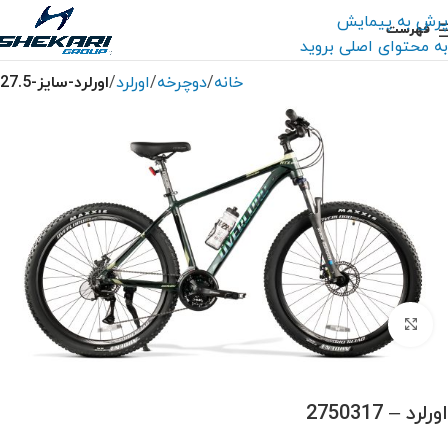
پرش به پیمایش
فهرست
به محتوای اصلی بروید
خانه
دوچرخه
اورلرد
اورلرد-سایز-27.5
بزرگنمایی تصویر
اورلرد – 2750317