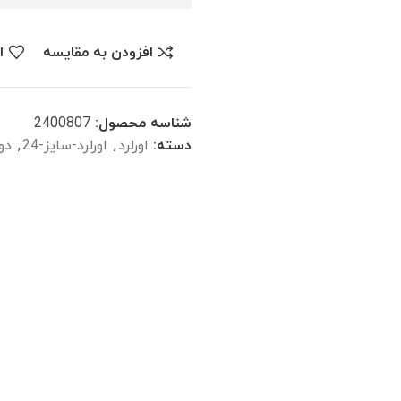
افزودن به مقایسه
ا
شناسه محصول:
2400807
دسته:
اورلرد
,
اورلرد-سایز-24
,
دو