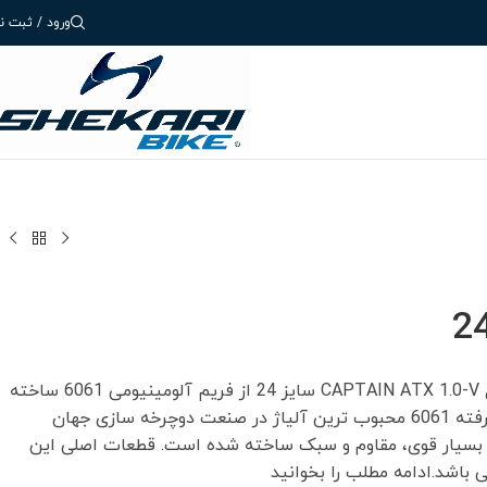
ورود / ثبت نا
دوچرخه کوهستان Overlord مدل CAPTAIN ATX 1.0-V سایز 24 از فریم آلومینیومی 6061 ساخته
شده است. آلیاژ آلومینیوم پیشرفته 6061 محبوب ترین آلیاژ در صنعت دوچرخه سازی جهان
 بسیار قوی، مقاوم و سبک ساخته شده است. قطعات اصلی این
 باشد.ادامه مطلب را بخوانید