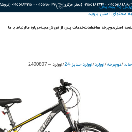
٠٢١٥٥٣٨٤٨١٨ - ٠٢١٥٥٤٨٤٦٦٧ (دفتر مرکزی)
٠٢١٥٥٤٨٠١٣٣ - ٠٢١٥٥٤٩٣٢١٥ (فروشگاه)
پرش به پیمایش
به محتوای اصلی بروید
حه اصلی
دوچرخه ها
قطعات
خدمات پس از فروش
مجله
درباره ما
ارتباط با ما
خانه
دوچرخه
اورلرد
اورلرد-سایز-24
اورلرد – 2400807