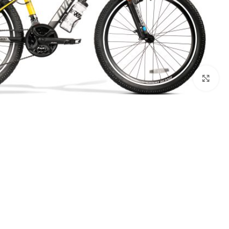
بزرگنمایی تصویر
درباره برند اورلرد (OVERLORD)
سایز 29
سایز 27.5