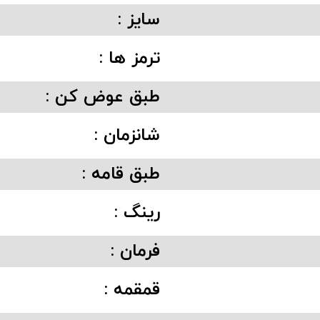
سایز :
ترمز ها :
طبق عوض کن :
شانزمان :
طبق قامه :
رینگ :
فرمان :
قمقمه :