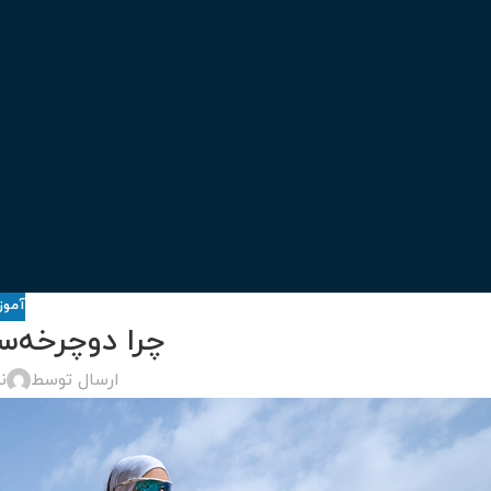
آموز
چرا دوچرخه‌س
ارسال توسط
ن
درباره برند اورلرد (OVERLORD)
سایز 29
سایز 27.5