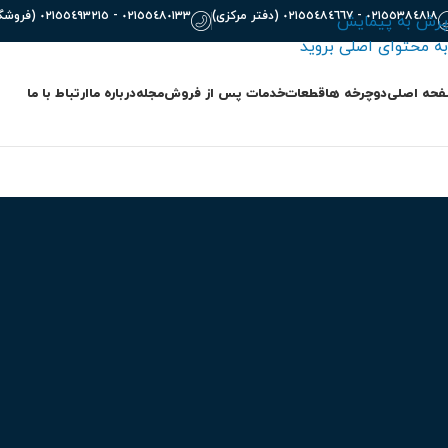
٠٢١٥٥٣٨٤٨١٨ - ٠٢١٥٥٤٨٤٦٦٧ (دفتر مرکزی)
٠٢١٥٥٤٨٠١٣٣ - ٠٢١٥٥٤٩٣٢١٥ (فروشگاه)
پرش به پیمایش
به محتوای اصلی بروید
حه اصلی
دوچرخه ها
قطعات
خدمات پس از فروش
مجله
درباره ما
ارتباط با ما